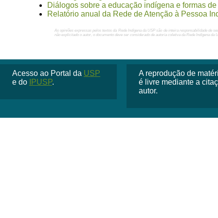
Diálogos sobre a educação indígena e formas de 
Relatório anual da Rede de Atenção à Pessoa In
As opiniões expressas pelos textos da Rede Indígena da USP são de inteira responsabilidade de se
não explicitado o autor, o documento deve ser considerado de autoria coletiva da Rede Indígena da 
Acesso ao Portal da
USP
A reprodução de matéria
e do
IPUSP
.
é livre mediante a cit
autor.