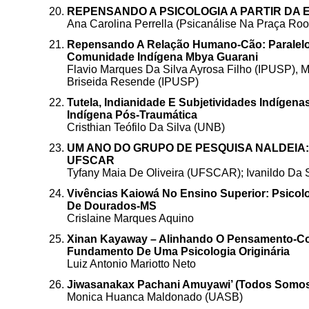
REPENSANDO A PSICOLOGIA A PARTIR DA 
Ana Carolina Perrella (Psicanálise Na Praça Roos
Repensando A Relação Humano-Cão: Paralelo
Comunidade Indígena Mbya Guarani
Flavio Marques Da Silva Ayrosa Filho (IPUSP), M
Briseida Resende (IPUSP)
Tutela, Indianidade E Subjetividades Indígen
Indígena Pós-Traumática
Cristhian Teófilo Da Silva (UNB)
UM ANO DO GRUPO DE PESQUISA NALDEIA
UFSCAR
Tyfany Maia De Oliveira (UFSCAR); Ivanildo Da 
Vivências Kaiowá No Ensino Superior: Psico
De Dourados-MS
Crislaine Marques Aquino
Xinan Kayaway – Alinhando O Pensamento-Cor
Fundamento De Uma Psicologia Originária
Luiz Antonio Mariotto Neto
Jiwasanakax Pachani Amuyawi’ (Todos Somos 
Monica Huanca Maldonado (UASB)