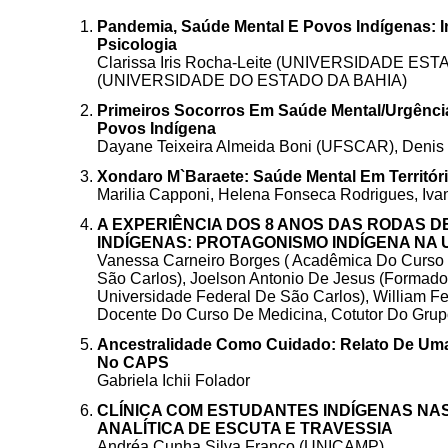
Pandemia, Saúde Mental E Povos Indígenas: I
Psicologia
Clarissa Iris Rocha-Leite (UNIVERSIDADE E
(UNIVERSIDADE DO ESTADO DA BAHIA)
Primeiros Socorros Em Saúde Mental/Urgênci
Povos Indígena
Dayane Teixeira Almeida Boni (UFSCAR), Denis D
Xondaro M`Baraete: Saúde Mental Em Territór
Marilia Capponi, Helena Fonseca Rodrigues, Ivan
A EXPERIÊNCIA DOS 8 ANOS DAS RODAS 
INDÍGENAS: PROTAGONISMO INDÍGENA NA 
Vanessa Carneiro Borges ( Acadêmica Do Curso 
São Carlos), Joelson Antonio De Jesus (Formad
Universidade Federal De São Carlos), William 
Docente Do Curso De Medicina, Cotutor Do Gru
Ancestralidade Como Cuidado: Relato De Uma E
No CAPS
Gabriela Ichii Folador
CLÍNICA COM ESTUDANTES INDÍGENAS NAS
ANALÍTICA DE ESCUTA E TRAVESSIA
Andréa Cunha Silva Franco (UNICAMP)