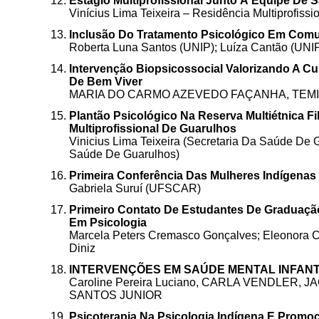
Estágio Multiprofissional Junto À Equipe De 
Vinícius Lima Teixeira – Residência Multiprofiss
Inclusão Do Tratamento Psicológico Em Com
Roberta Luna Santos (UNIP); Luíza Cantão (UNI
Intervenção Biopsicossocial Valorizando A Cu
De Bem Viver
MARIA DO CARMO AZEVEDO FAÇANHA, TEM
Plantão Psicológico Na Reserva Multiétnica Fi
Multiprofissional De Guarulhos
Vinicius Lima Teixeira (Secretaria Da Saúde De 
Saúde De Guarulhos)
Primeira Conferência Das Mulheres Indígenas
Gabriela Suruí (UFSCAR)
Primeiro Contato De Estudantes De Graduaçã
Em Psicologia
Marcela Peters Cremasco Gonçalves; Eleonora C
Diniz
INTERVENÇÕES EM SAÚDE MENTAL INFANT
Caroline Pereira Luciano, CARLA VENDLER, 
SANTOS JUNIOR
Psicoterapia Na Psicologia Indígena E Promo