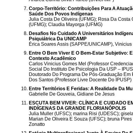
Corpo-Território: Contribuições Para A Atua
Saúde Dos Povos Indígenas
Julia Costa De Oliveira (UFMG); Rosa Da Costa 
(UFMG); Claudia Mayorga (UFMG)
Desafios No Cuidado A Universitários Indígen
Psiquiátrica Da UNICAMP
Érica Soares Assis (SAPPE/UNICAMP), Vinicius 
Entre O Bem Viver E O Bem-Estar Subjetivo: 
Contexto Acadêmico
Carlos Vinicius Gomes Mel (Professor Credenc
Social Do Instituto De Psicologia Da USP – IPUS
Doutorado Do Programa De Pós-Graduação Em Psi
Dos Santos (Professor Livre Docente Do IPUSP)
Entre Territórios E Feridas: A Realidade Da 
Gabrielle De Gouveia, Gidiane De Jesus
ESCUTA BEM VIVER: CLÍNICA E CUIDADO 
INDÍGENAS DA GRANDE FLORIANÓPOLIS
Julia Muller⁠ (UFSC); ⁠marina Risi (UDESC); ⁠⁠gis
Marian De Oliveira E Souza (UFSC);⁠ ⁠⁠bruna Pir
Zonatto