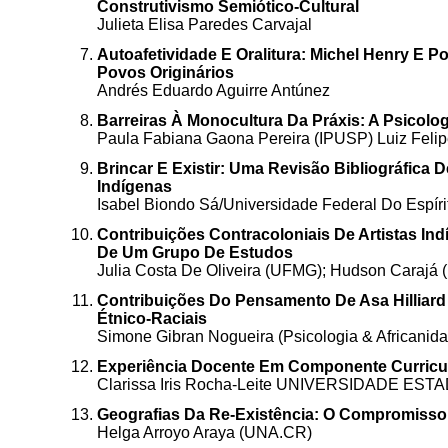
Construtivismo Semiótico-Cultural
Julieta Elisa Paredes Carvajal
Autoafetividade E Oralitura: Michel Henry E 
Povos Originários
Andrés Eduardo Aguirre Antúnez
Barreiras À Monocultura Da Práxis: A Psicolog
Paula Fabiana Gaona Pereira (IPUSP) Luiz Felip
Brincar E Existir: Uma Revisão Bibliográfica
Indígenas
Isabel Biondo Sá/Universidade Federal Do Espíri
Contribuições Contracoloniais De Artistas In
De Um Grupo De Estudos
Julia Costa De Oliveira (UFMG); Hudson Caraj
Contribuições Do Pensamento De Asa Hilliard 
Étnico-Raciais
Simone Gibran Nogueira (Psicologia & Africanid
Experiência Docente Em Componente Curricula
Clarissa Iris Rocha-Leite UNIVERSIDADE E
Geografias Da Re-Existência: O Compromisso 
Helga Arroyo Araya (UNA.CR)