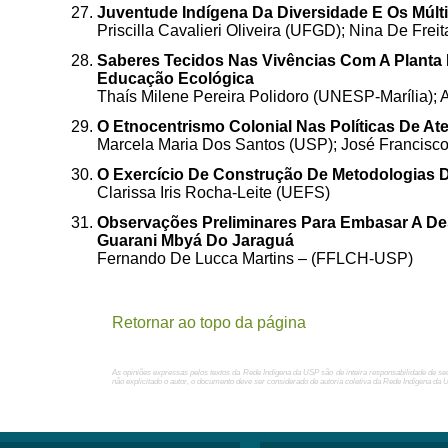
Juventude Indígena Da Diversidade E Os Múlt
Priscilla Cavalieri Oliveira (UFGD); Nina De Fre
Saberes Tecidos Nas Vivências Com A Planta
Educação Ecológica
Thaís Milene Pereira Polidoro (UNESP-Marília); 
O Etnocentrismo Colonial Nas Políticas De A
Marcela Maria Dos Santos (USP); José Francisco
O Exercício De Construção De Metodologias D
Clarissa Iris Rocha-Leite (UEFS)
Observações Preliminares Para Embasar A De
Guarani Mbyá Do Jaraguá
Fernando De Lucca Martins – (FFLCH-USP)
Retornar ao topo da página
As opiniões expressas pelos textos da Rede Indígena da USP são de inteira responsabilidade de se
não explicitado o autor, o documento deve ser considerado de autoria coletiva da Rede Indígena da 