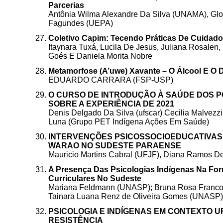
Parcerias
Antônia Wilma Alexandre Da Silva (UNAMA), Glor
Fagundes (UEPA)
Coletivo Capim: Tecendo Práticas De Cuidad
Itaynara Tuxá, Lucila De Jesus, Juliana Rosalen
Goés E Daniela Morita Nobre
Metamorfose (A’uwe) Xavante – O Álcool E O D
EDUARDO CARRARA (FSP-USP)
O CURSO DE INTRODUÇÃO À SAÚDE DOS P
SOBRE A EXPERIÊNCIA DE 2021
Denis Delgado Da Silva (ufscar) Cecilia Malvez
Luna (Grupo PET Indígena Ações Em Saúde)
INTERVENÇÕES PSICOSSOCIOEDUCATIVAS 
WARAO NO SUDESTE PARAENSE
Mauricio Martins Cabral (UFJF), Diana Ramos De
A Presença Das Psicologias Indígenas Na Fo
Curriculares No Sudeste
Mariana Feldmann (UNASP); Bruna Rosa Franc
Tainara Luana Renz de Oliveira Gomes (UNASP)
PSICOLOGIA E INDÍGENAS EM CONTEXTO 
RESISTÊNCIA