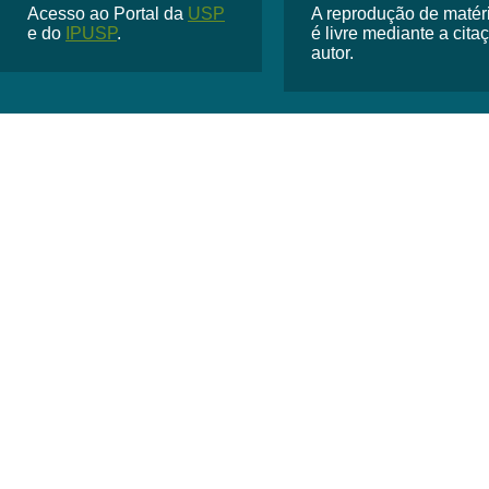
Acesso ao Portal da
USP
A reprodução de matéria
e do
IPUSP
.
é livre mediante a cit
autor.