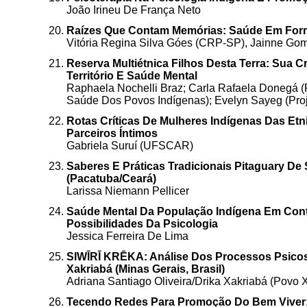
João Irineu De França Neto
Raízes Que Contam Memórias: Saúde Em For
Vitória Regina Silva Góes (CRP-SP), Jainne G
Reserva Multiétnica Filhos Desta Terra: Sua 
Território E Saúde Mental
Raphaela Nochelli Braz; Carla Rafaela Donegá (
Saúde Dos Povos Indígenas); Evelyn Sayeg (Proj
Rotas Críticas De Mulheres Indígenas Das Etn
Parceiros Íntimos
Gabriela Suruí (UFSCAR)
Saberes E Práticas Tradicionais Pitaguary D
(Pacatuba/Ceará)
Larissa Niemann Pellicer
Saúde Mental Da População Indígena Em Conte
Possibilidades Da Psicologia
Jessica Ferreira De Lima
SIWĪRĪ KRĒKA: Análise Dos Processos Psicoss
Xakriabá (Minas Gerais, Brasil)
Adriana Santiago Oliveira/Drika Xakriabá (Povo
Tecendo Redes Para Promoção Do Bem Viver: