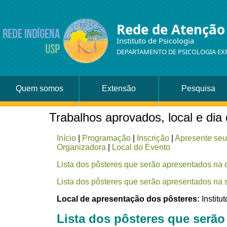
Rede de Atenção
Instituto de Psicologia
DEPARTAMENTO DE PSICOLOGIA EX
Quem somos
Extensão
Pesquisa
Trabalhos aprovados, local e dia
Início
|
Programação
|
Inscrição
|
Apresente seu
Organizadora
|
Local do Evento
Lista dos pôsteres que serão apresentados na q
Lista dos pôsteres que serão apresentados na s
Local de apresentação dos pôsteres:
Institu
Lista dos pôsteres que serão