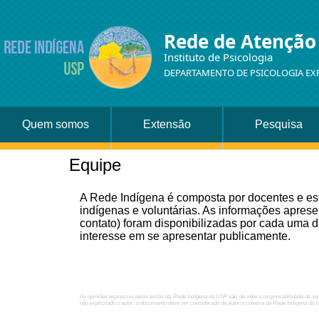
Rede de Atenção
Instituto de Psicologia
DEPARTAMENTO DE PSICOLOGIA EX
Quem somos
Extensão
Pesquisa
Equipe
A Rede Indígena é composta por docentes e es
indígenas e voluntárias. As informações aprese
contato) foram disponibilizadas por cada uma
interesse em se apresentar publicamente.
As opiniões expressas pelos textos da Rede Indígena da USP são de inteira responsabilidade de se
não explicitado o autor, o documento deve ser considerado de autoria coletiva da Rede Indígena da 