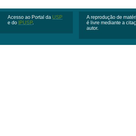
Acesso ao Portal da
USP
A reprodução de matéria
e do
IPUSP
.
é livre mediante a cit
autor.