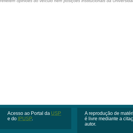
Acesso ao Portal da
USP
A reprodução de matéria
e do
IPUSP
.
é livre mediante a cit
autor.