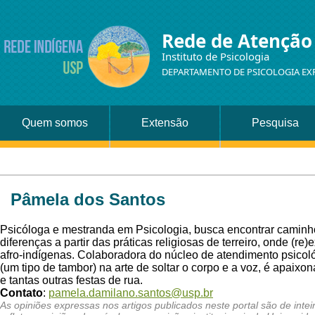
Rede de Atenção
Instituto de Psicologia
DEPARTAMENTO DE PSICOLOGIA EX
Quem somos
Extensão
Pesquisa
Pâmela dos Santos
Psicóloga e mestranda em Psicologia, busca encontrar caminho
diferenças a partir das práticas religiosas de terreiro, onde (r
afro-indígenas. Colaboradora do núcleo de atendimento psicoló
(um tipo de tambor) na arte de soltar o corpo e a voz, é apaix
e tantas outras festas de rua.
Contato
:
pamela.damilano.santos@usp.br