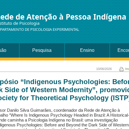
ede de Atenção à Pessoa Indígena
stituto de Psicologia
PARTAMENTO DE PSICOLOGIA EXPERIMENTAL
são
Pesquisa
Ensino
Encon
10/06/2026
Im
mpósio “Indigenous Psychologies: Befo
k Side of Western Modernity”, promovi
ociety for Theoretical Psychology (ISTP
essor Danilo Silva Guimarães, coordenador da Rede de Atenção à
alho “Where Is Indigenous Psychology Headed in Brazil: A Historical
onde caminha a Psicologia Indígena no Brasil: uma investigação
“Indigenous Psychologies: Before and Beyond the Dark Side of Western