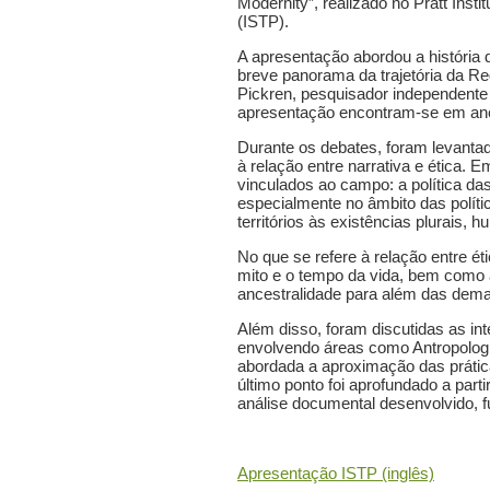
Modernity”, realizado no Pratt Insti
(ISTP).
A apresentação abordou a história 
breve panorama da trajetória da R
Pickren, pesquisador independente 
apresentação encontram-se em an
Durante os debates, foram levantad
à relação entre narrativa e ética. 
vinculados ao campo: a política das
especialmente no âmbito das políti
territórios às existências plurais,
No que se refere à relação entre éti
mito e o tempo da vida, bem como a 
ancestralidade para além das deman
Além disso, foram discutidas as inte
envolvendo áreas como Antropologia
abordada a aproximação das prátic
último ponto foi aprofundado a part
análise documental desenvolvido, 
Apresentação ISTP (inglês)