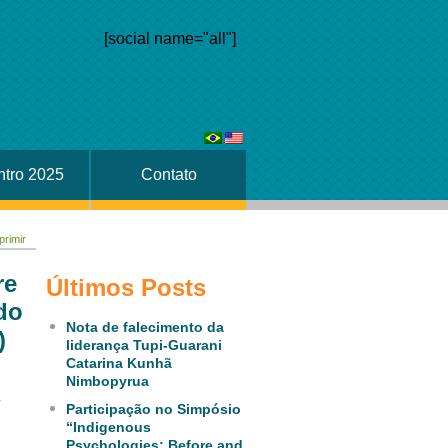
[social name="all"]
tro 2025
Contato
primir
re
Últimos Posts
do
Nota de falecimento da
)
liderança Tupi-Guarani
Catarina Kunhã
Nimbopyrua
-
Participação no Simpósio
“Indigenous
Psychologies: Before and