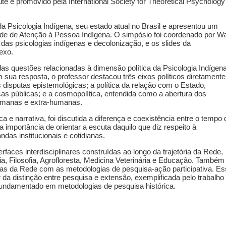
tute e promovido pela International Society for Theoretical Psychology
da Psicologia Indígena, seu estado atual no Brasil e apresentou um
ede de Atenção à Pessoa Indígena. O simpósio foi coordenado por W
das psicologias indígenas e decolonização, e os slides da
exo.
as questões relacionadas à dimensão política da Psicologia Indígen
Em sua resposta, o professor destacou três eixos políticos diretamente
 disputas epistemológicas; a política da relação com o Estado,
cas públicas; e a cosmopolítica, entendida como a abertura dos
 humanas e extra-humanas.
ca e narrativa, foi discutida a diferença e coexistência entre o tempo 
importância de orientar a escuta daquilo que diz respeito à
das institucionais e cotidianas.
rfaces interdisciplinares construídas ao longo da trajetória da Rede,
, Filosofia, Agrofloresta, Medicina Veterinária e Educação. Também 
as da Rede com as metodologias de pesquisa-ação participativa. E
ir da distinção entre pesquisa e extensão, exemplificada pelo trabalho
fundamentado em metodologias de pesquisa histórica.