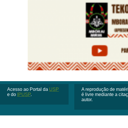
Acesso ao Portal da
USP
A reprodução de matéria
e do
IPUSP
.
é livre mediante a cit
autor.