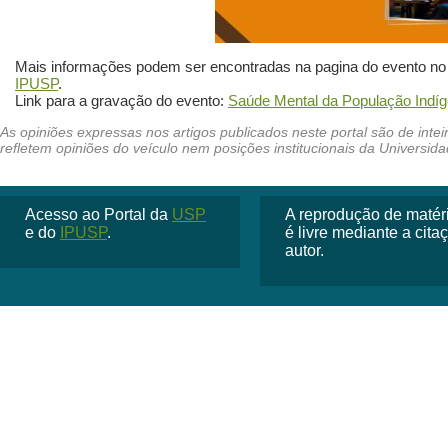
Mais informações podem ser encontradas na pagina do evento no
IPUSP
.
Link para a gravação do evento:
Saúde Mental da População Indí
Acesso ao Portal da
USP
A reprodução de matéria
e do
IPUSP
.
é livre mediante a cit
autor.