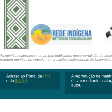
Acesso ao Portal da
USP
A reprodução de matéria
e do
IPUSP
.
é livre mediante a cit
autor.