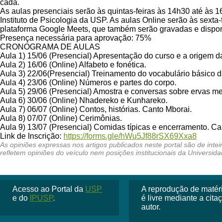
cada.
As aulas presenciais serão às quintas-feiras às 14h30 até às 
Instituto de Psicologia da USP. As aulas Online serão às sexta-
plataforma Google Meets, que também serão gravadas e dispo
Presença necessária para aprovação: 75%
CRONOGRAMA DE AULAS
Aula 1) 15/06 (Presencial) Apresentação do curso e a origem 
Aula 2) 16/06 (Online) Alfabeto e fonética.
Aula 3) 22/06(Presencial) Treinamento do vocabulário básico d
Aula 4) 23/06 (Online) Números e partes do corpo.
Aula 5) 29/06 (Presencial) Amostra e conversas sobre ervas me
Aula 6) 30/06 (Online) Nhadereko e Kunhareko.
Aula 7) 06/07 (Online) Contos, histórias. Canto Mborai.
Aula 8) 07/07 (Online) Cerimônias.
Aula 9) 13/07 (Presencial) Comidas típicas e encerramento. Ca
Link de Inscrição:
https://forms.gle/
hWu5Jf88rSX69Xxa8
Acesso ao Portal da
USP
A reprodução de matéria
e do
IPUSP
.
é livre mediante a cit
autor.