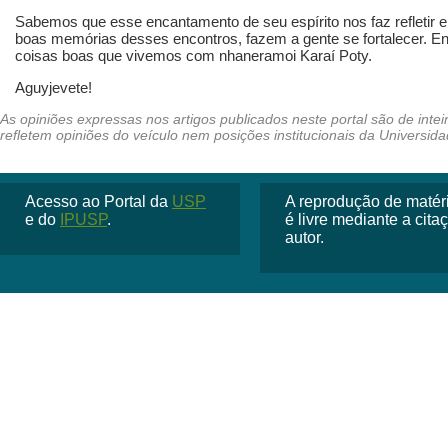
Sabemos que esse encantamento de seu espírito nos faz refletir
boas memórias desses encontros, fazem a gente se fortalecer. E
coisas boas que vivemos com nhaneramoi Karaí Poty.
Aguyjevete!
Acesso ao Portal da
USP
A reprodução de matéria
e do
IPUSP
.
é livre mediante a cit
autor.