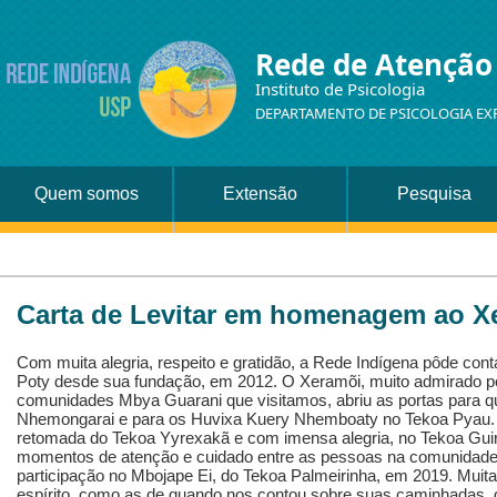
Rede de Atenção
Instituto de Psicologia
DEPARTAMENTO DE PSICOLOGIA EX
Quem somos
Extensão
Pesquisa
Carta de Levitar em homenagem ao Xe
Com muita alegria, respeito e gratidão, a Rede Indígena pôde con
Poty desde sua fundação, em 2012. O Xeramõi, muito admirado p
comunidades Mbya Guarani que visitamos, abriu as portas para q
Nhemongarai e para os Huvixa Kuery Nhemboaty no Tekoa Pyau. F
retomada do Tekoa Yyrexakã e com imensa alegria, no Tekoa Gui
momentos de atenção e cuidado entre as pessoas na comunidade.
participação no Mbojape Ei, do Tekoa Palmeirinha, em 2019. Mui
espírito, como as de quando nos contou sobre suas caminhadas, 