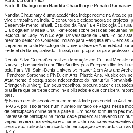
Parte I: a confirmar
Parte II: Diálogo com Nandita Chaudhary e Renato Guimarães
Nandita Chaudhary é uma acadêmica independente na área de psic
vive e trabalha na Índia. É consultora e colaboradora de projetos
Desenvolvimento Infantil, Estudos da Família e Psicologia Cultural 
Ela bloga em Masala Chai: Reflexões sobre pessoas pequenas
ht
lecionou no Lady Irwin College, Universidade de Delhi. Foi bolsista
membro sênior do Conselho Indiano para Pesquisa em Ciências S
Departamento de Psicologia da Universidade de Ahmedabad por u
Federal da Bahia, Salvador, Brasil, num programa para professor vi
Renato SIlva Guimarães realizou formação em Cultural Mediator a
Nancy II; bacharelado em Film Studies pelo European film institut
pela Paris VIII Saint-Denis University; master 2 em Arts and Arch
I Pantheon-Sorbonne e Ph.D. em Arts, Plastic Arts, Musicology pe
Atualmente, é pesquisador independente do Institut für Romanistik
Erlangen-Nürnberg. Em seus trabalhos, procura trazer discussões
brasileira que percebe como invisibilizados e que considera import
país.
𖣉 Nosso evento acontecerá em modalidade presencial no Auditória
IP-USP, por isso temos num número limitado de vagas nessa mod
de participação online para a parte II. Em nosso formulário pedimo
interesse de participar na modalidade presencial (havendo um nú
vagas haverá uma seleção e o número de inscrições excedentes se
Será disponibilizado certificado de participação de acordo com as hor
II, 4h).