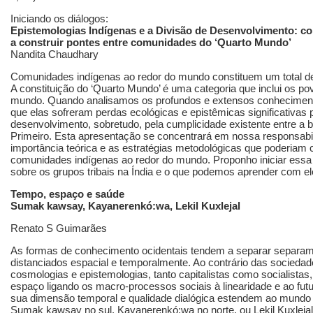
Iniciando os diálogos:
Epistemologias Indígenas e a Divisão de Desenvolvimento: co
a construir pontes entre comunidades do ‘Quarto Mundo’
Nandita Chaudhary
Comunidades indígenas ao redor do mundo constituem um total d
A constituição do ‘Quarto Mundo’ é uma categoria que inclui os po
mundo. Quando analisamos os profundos e extensos conhecime
que elas sofreram perdas ecológicas e epistêmicas significativas 
desenvolvimento, sobretudo, pela cumplicidade existente entre a 
Primeiro. Esta apresentação se concentrará em nossa responsab
importância teórica e as estratégias metodológicas que poderiam c
comunidades indígenas ao redor do mundo. Proponho iniciar ess
sobre os grupos tribais na Índia e o que podemos aprender com el
Tempo, espaço e saúde
Sumak kawsay, Kayanerenkó:wa, Lekil Kuxlejal
Renato S Guimarães
As formas de conhecimento ocidentais tendem a separar separam 
distanciados espacial e temporalmente. Ao contrário das socieda
cosmologias e epistemologias, tanto capitalistas como socialista
espaço ligando os macro-processos sociais à linearidade e ao fut
sua dimensão temporal e qualidade dialógica estendem ao mundo 
Sumak kawsay no sul, Kayanerenkó:wa no norte, ou Lekil Kuxlejal