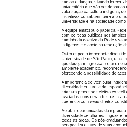
cantos e danças, visando introduzi
universitária que são desdobradas 
valorização da cultura indígena, co
iniciativas contribuem para a promo
universidade e na sociedade como
A equipe enfatizou o papel da Rede
com políticas públicas nos âmbitos
caminhada coletiva da Rede visa ta
indígenas e o apoio na resolução de
Outro aspecto importante discutido
Universidade de São Paulo, uma mo
que desejam ingressar no ensino sup
ambiente acadêmico, reconhecendo a
oferecendo a possibilidade de aces
A importância do vestibular indíge
diversidade cultural e da importân
criar um processo seletivo específ
avaliados considerando suas reali
coerência com seus direitos constit
Ao abrir oportunidades de ingresso
diversidade de olhares, línguas e 
todas as áreas.
Os pós-graduandos 
perspectiva e lutas de suas comu