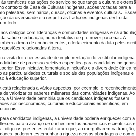
r às temáticas das ações do serviço no que tange a cultura e extens
no contexto da Casa de Culturas Indígenas, ações voltadas para a
mo palestras, seminários, cursos, oficinas e eventos culturais.
Essa
ção da diversidade e o respeito às tradições indígenas dentro da
 um todo.
 nos diálogos com lideranças e comunidades indígenas e na articula
 da saúde e educação, numa tentativa de promover parcerias. A
mbém a troca de conhecimentos, o fortalecimento da luta pelos direi
 questões relacionadas à terra.
 na visita foi a necessidade de implementação do vestibular indígena
dalidade de processo seletivo específica para candidatos indígenas
erior. Essa iniciativa fomentaria a inclusão e a diversidade étnica n
s particularidades culturais e sociais das populações indígenas e
so à educação superior.
na está relacionada a vários aspectos, por exemplo, o reconheciment
cia de valorizar os saberes milenares das comunidades indígenas. Ao
ico, a Universidade permitiria que os candidatos indígenas fossem
dades socioeconômicas, culturais e educacionais específicas, em
ucionais.
 para candidatos indígenas, a universidade poderia enriquecer com a
reflexões para o avanço de conhecimentos acadêmicos e científicos 
indígenas presentes enfatizaram que, ao mergulharem na tradição,
nidades, puderam testemunhar a riqueza dessas abordagens e como