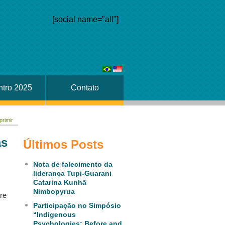
[social name="all"]
tro 2025
Contato
primir
as
Últimos Posts
Nota de falecimento da
liderança Tupi-Guarani
Catarina Kunhã
Nimbopyrua
re
Participação no Simpósio
“Indigenous
Psychologies: Before and