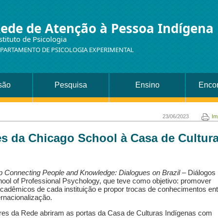
ede de Atenção à Pessoa Indígena
stituto de Psicologia
PARTAMENTO DE PSICOLOGIA EXPERIMENTAL
são
Pesquisa
Ensino
Encon
23/06/2023
Im
es da Chicago School à Casa de Cultur
 Connecting People and Knowledge: Dialogues on Brazil
– Diálogos
ool of Professional Psychology, que teve como objetivo: promover
acadêmicos de cada instituição e propor trocas de conhecimentos ent
rnacionalização.
res da Rede abriram as portas da Casa de Culturas Indígenas com