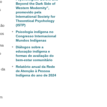
ão
Beyond the Dark Side of
Western Modernity”,
s
promovido pela
International Society for
Theoretical Psychology
(ISTP)
ção
Psicologia indígena no
tos
Congresso Internacional
Mundos Indígenas
 na
Diálogos sobre a
educação indígena e
o
formas de avaliação do
bem-estar comunitário
Relatório anual da Rede
o da
de Atenção à Pessoa
Indígena do ano de 2024
em