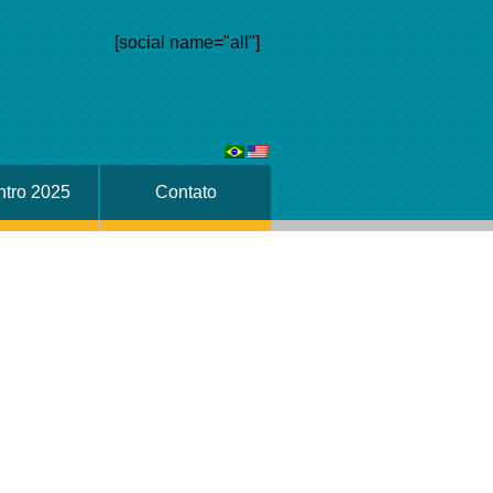
[social name="all"]
tro 2025
Contato