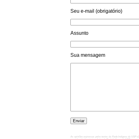
Seu e-mail (obrigatório)
Assunto
Sua mensagem
As opiniões expressas pelos textos da Rede Indígena da USP são