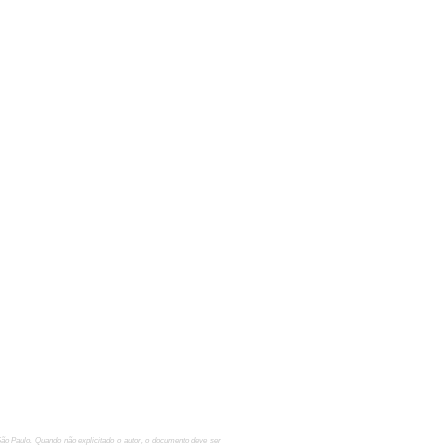
São Paulo. Quando não explicitado o autor, o documento deve ser