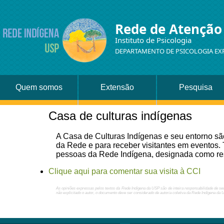
Rede de Atenção
Instituto de Psicologia
DEPARTAMENTO DE PSICOLOGIA EX
Quem somos
Extensão
Pesquisa
Casa de culturas indígenas
A Casa de Culturas Indígenas e seu entorno sã
da Rede e para receber visitantes em eventos.
pessoas da Rede Indígena, designada como respo
Clique aqui para comentar sua visita à CCI
As opiniões expressas pelos textos da Rede Indígena da USP são de inteira responsabilidade de se
não explicitado o autor, o documento deve ser considerado de autoria coletiva da Rede Indígena da 