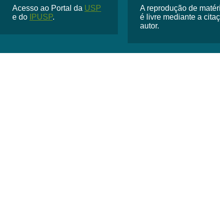
Acesso ao Portal da
USP
A reprodução de matéria
e do
IPUSP
.
é livre mediante a cit
autor.