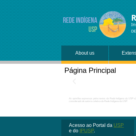
R
In
DE
About us
Exten
Página Principal
As opiniões expressas pelos textos da Rede Indígena da USP são
considerado de autoria coletiva da Rede Indígena da USP.
Acesso ao Portal da
USP
e do
IPUSP
.