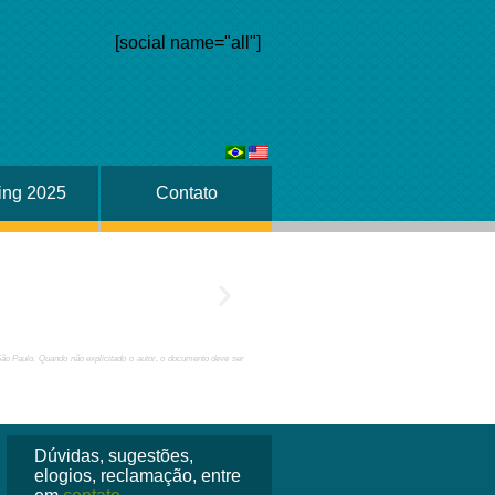
[social name="all"]
ing 2025
Contato
São Paulo. Quando não explicitado o autor, o documento deve ser
Dúvidas, sugestões,
elogios, reclamação, entre