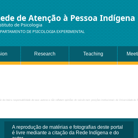
ede de Atenção à Pessoa Indígena
stituto de Psicologia
PARTAMENTO DE PSICOLOGIA EXPERIMENTAL
sion
Research
Teaching
Meet
 de inteira responsabilidade de seus autores e não refletem opiniões do veículo nem posições institucionais da Universidade de 
A reprodução de matérias e fotografias deste portal
é livre mediante a citação da Rede Indígena e do