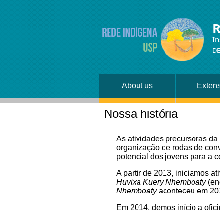
R
In
DE
About us
Exten
Nossa história
As atividades precursoras da
organização de rodas de conv
potencial dos jovens para a 
A partir de 2013, iniciamos a
Huvixa Kuery Nhemboaty
(en
Nhemboaty
aconteceu em 20
Em 2014, demos início a ofic