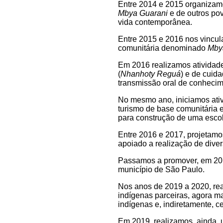
Entre 2014 e 2015 organizamo
Mbya Guarani
e de outros pov
vida contemporânea.
Entre 2015 e 2016 nos vincu
comunitária denominado
Mby
Em 2016 realizamos atividad
(
Nhanhoty Reguá
) e de cuid
transmissão oral de conhecim
No mesmo ano, iniciamos ati
turismo de base comunitária
para construção de uma escol
Entre 2016 e 2017, projetamo
apoiado a realização de dive
Passamos a promover, em 201
município de São Paulo.
Nos anos de 2019 a 2020, re
indígenas parceiras, agora m
indígenas e, indiretamente, c
Em 2019, realizamos, ainda, 