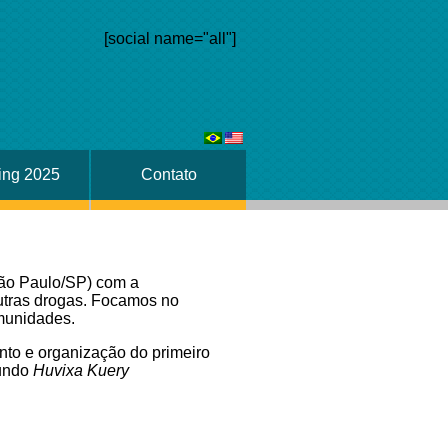
[social name="all"]
ing 2025
Contato
São Paulo/SP) com a
utras drogas. Focamos no
omunidades.
to e organização do primeiro
gundo
Huvixa Kuery