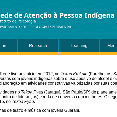
ede de Atenção à Pessoa Indígena
stituto de Psicologia
PARTAMENTO DE PSICOLOGIA EXPERIMENTAL
sion
Research
Teaching
Meet
 Rede tiveram início em 2012, no
Tekoa Krukutu
(Parelheiros, 
ersas com jovens indígenas sobre o uso abusivo de álcool e o
colaboração em atividades construtivas valorizadas por suas c
tividades no
Tekoa Pyau
(Jaraguá, São Paulo/SP) de planejamen
contro de lideranças) e roda de conversa com mulheres. O se
15, no
Tekoa Pyau
.
inas de teatro e música com jovens Guarani.