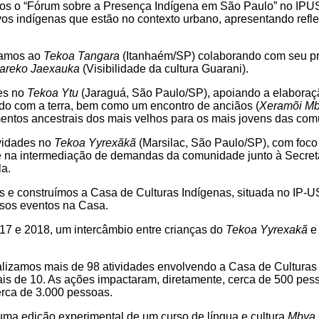
s o “Fórum sobre a Presença Indígena em São Paulo” no IPUSP
os indígenas que estão no contexto urbano, apresentando refl
lamos ao
Tekoa Tangara
(Itanhaém/SP) colaborando com seu pr
areko Jaexauka
(Visibilidade da cultura Guarani).
es no
Tekoa Ytu
(Jaraguá, São Paulo/SP), apoiando a elaboraçã
ado com a terra, bem como um encontro de anciãos (
Xeramõi Mb
entos ancestrais dos mais velhos para os mais jovens das co
vidades no
Tekoa Yyrexãkã
(Marsilac, São Paulo/SP), com foco
 e na intermediação de demandas da comunidade junto à Secre
a.
s e construímos a Casa de Culturas Indígenas, situada no IP-
rsos eventos na Casa.
7 e 2018, um intercâmbio entre crianças do
Tekoa Yyrexakã
e 
alizamos mais de 98 atividades envolvendo a Casa de Cultura
ais de 10. As ações impactaram, diretamente, cerca de 500 pe
erca de 3.000 pessoas.
uma edição experimental de um curso de língua e cultura
Mbya 