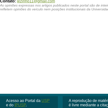
Contato:
lezinho11@gmail.com
Acesso ao Portal da
USP
A reprodução de matéria
e do
IPUSP
.
é livre mediante a cit