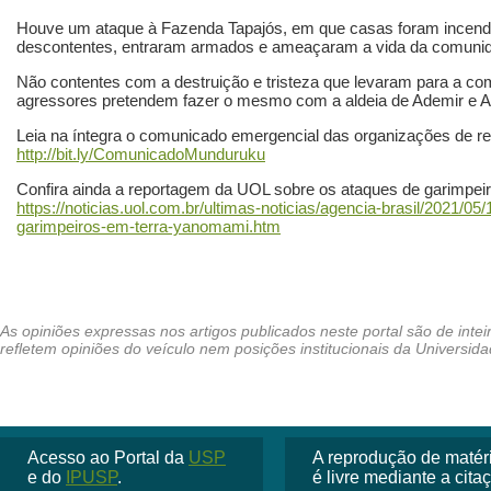
Houve um ataque à Fazenda Tapajós, em que casas foram incendi
descontentes, entraram armados e ameaçaram a vida da comuni
Não contentes com a destruição e tristeza que levaram para a c
agressores pretendem fazer o mesmo com a aldeia de Ademir e 
Leia na íntegra o comunicado emergencial das organizações de r
http://bit.ly/ComunicadoMunduruku
Confira ainda a reportagem da UOL sobre os ataques de garimpei
https://noticias.uol.com.br/ultimas-noticias/agencia-brasil/2021/
garimpeiros-em-terra-yanomami.htm
Acesso ao Portal da
USP
A reprodução de matéria
e do
IPUSP
.
é livre mediante a cit