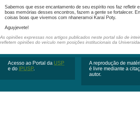
Sabemos que esse encantamento de seu espírito nos faz refletir
boas memórias desses encontros, fazem a gente se fortalecer. E
coisas boas que vivemos com nhaneramoi Karaí Poty.
Aguyjevete!
Acesso ao Portal da
USP
A reprodução de matéria
e do
IPUSP
.
é livre mediante a cit
autor.