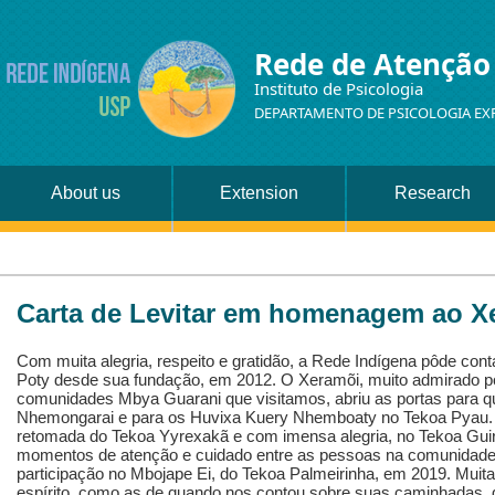
Rede de Atenção
Instituto de Psicologia
DEPARTAMENTO DE PSICOLOGIA EX
About us
Extension
Research
Carta de Levitar em homenagem ao Xe
Com muita alegria, respeito e gratidão, a Rede Indígena pôde con
Poty desde sua fundação, em 2012. O Xeramõi, muito admirado p
comunidades Mbya Guarani que visitamos, abriu as portas para q
Nhemongarai e para os Huvixa Kuery Nhemboaty no Tekoa Pyau. F
retomada do Tekoa Yyrexakã e com imensa alegria, no Tekoa Gui
momentos de atenção e cuidado entre as pessoas na comunidade.
participação no Mbojape Ei, do Tekoa Palmeirinha, em 2019. Mui
espírito, como as de quando nos contou sobre suas caminhadas, 