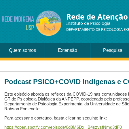
Rede de Atenção
Instituto de Psicologia
DEPARTAMENTO DE PSICOLOGIA EX
Quem somos
Extensão
Pesquisa
Podcast PSICO+COVID Indígenas e 
Este episódio aborda os reflexos da COVID-19 nas comunidades i
GT de Psicologia Dialógica da ANPEPP, coordenado pelo profess
Departamento de Psicologia Experimental da Universidade de São 
Robson Fontenelle.
Para acessar o conteúdo, basta clicar no seguinte link:
https://open.spotify.com/episode/0d8M6DxHB4szysfNmq3dF0