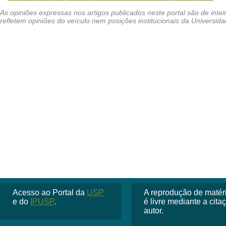
Acesso ao Portal da
USP
A reprodução de matéria
e do
IPUSP
.
é livre mediante a cit
autor.