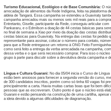
Turismo Educacional, Ecológico e de Base Comunitária:
O núc
arrecadação de alimentos da Rede Indígena, feita na plataforma di
aldeia de Tangará. Essa campanha se estendeu a Guaviraty també
campanha arrecadou mais ou menos seis mil reais para a compra 
Entretanto, Giselle, participante da Rede, conseguiu articular 
Pankararu, e o Edmilson a doação de 44 cestas básicas para sere
no final de semana a Xiao por meio da doação das cestas distribu
cestas básicas para Guaviraty. Na entrega das cestas foi pedido
representante para assinar, colocar o número para contato, núme
para que a Rede entregasse um retorno à ONG Feito Formiguinhas
como será feito a entrega da verba arrecadada na campanha, com
dessa verba e o que será necessário comprar. Para isso o núcleo
grupo à parte para discutir sobre a devolutiva desta campanha e 
Língua e Cultura Guarani:
No dia 05/04 inicia o Curso de Língu
estão bem ansiosos para fornecer a segunda versão do curso, m
de 300 candidatos inscritos, porém como só tinha 60 vagas foi pre
principalmente a carta. Havia muitas cartas boas que foi bem difíci
pessoas que as escreveram. Outro ponto é que o núcleo está ela
Guarani e estão pensando na construção de uma cartilha, apesa
a ideia devido a algumas dificuldades de diagramação.