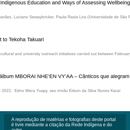
 Indigenous Education and Ways of Assessing Wellbeing
marães, Luciano Sewaybricker, Paula Rasia Lira (Universidade de São 
it to Tekoha Takuari
n cultural and university outreach initiatives carried out between Februar
 álbum MBORAI NHE’EN VY’AA – Cânticos que alegram 
e 2022, Edno Wera Yxapy, seu irmão Edson da Silva Nunes Karaí
A reprodução de matérias e fotografias deste portal
é livre mediante a citação da Rede Indígena e do
autor.