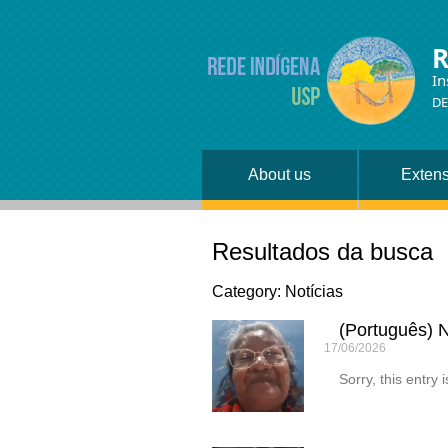
R
In
DE
About us
Exten
Resultados da busca
Category: Notícias
(Português) 
17/06/2026
Sorry, this entry 