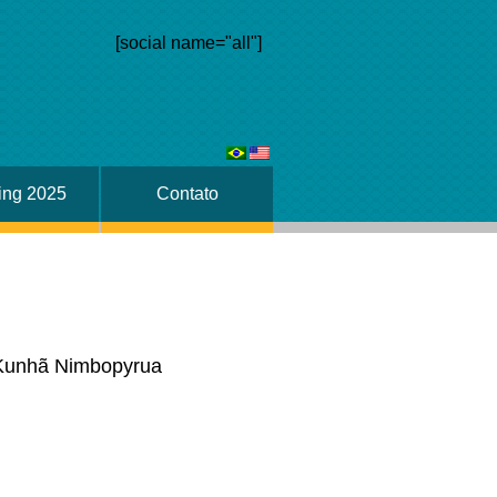
[social name="all"]
ing 2025
Contato
a Kunhã Nimbopyrua