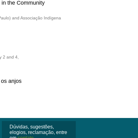
 in the Community
Paulo) and Associação Indígena
y 2 and 4,
os anjos
Dúvidas, sugestões,
elogios, reclamação, entre
em
contato
.