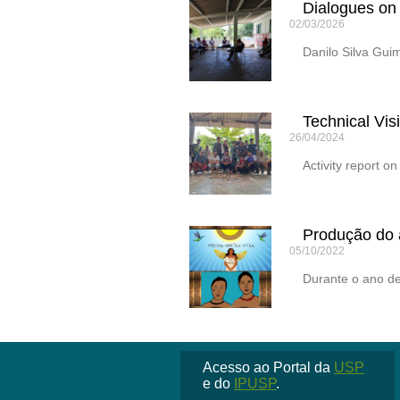
Dialogues on
02/03/2026
Danilo Silva Gui
Technical Vis
26/04/2024
Activity report o
Produção do
05/10/2022
Durante o ano d
Acesso ao Portal da
USP
e do
IPUSP
.