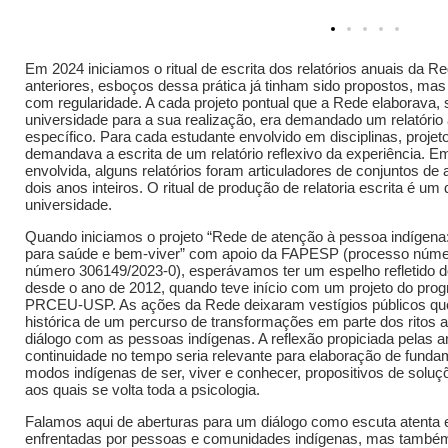
Em 2024 iniciamos o ritual de escrita dos relatórios anuais d
anteriores, esboços dessa prática já tinham sido propostos, mas
com regularidade. A cada projeto pontual que a Rede elaborava, 
universidade para a sua realização, era demandado um relatório 
específico. Para cada estudante envolvido em disciplinas, proje
demandava a escrita de um relatório reflexivo da experiência. E
envolvida, alguns relatórios foram articuladores de conjuntos de
dois anos inteiros. O ritual de produção de relatoria escrita é um
universidade.
Quando iniciamos o projeto “Rede de atenção à pessoa indígena
para saúde e bem-viver” com apoio da FAPESP (processo núme
número 306149/2023-0), esperávamos ter um espelho refletido d
desde o ano de 2012, quando teve início com um projeto do pr
PRCEU-USP. As ações da Rede deixaram vestígios públicos qu
histórica de um percurso de transformações em parte dos ritos
diálogo com as pessoas indígenas. A reflexão propiciada pelas a
continuidade no tempo seria relevante para elaboração de funda
modos indígenas de ser, viver e conhecer, propositivos de sol
aos quais se volta toda a psicologia.
Falamos aqui de aberturas para um diálogo como escuta atenta e
enfrentadas por pessoas e comunidades indígenas, mas também 