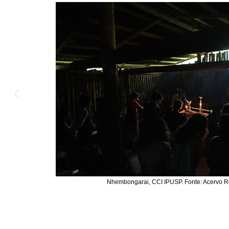
Nhembongarai, CCI IPUSP. Fonte: Acervo R