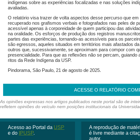
indígenas sobre as experiências focalizadas e nas soluções ind
avaliadas.
O relatório visa trazer de volta aspectos desse percurso que e
recuperado nos grafismos verbais e fotografados nas peles de p
acessível apenas à corporeidade de quem participou das ativid
na oralidade. Os esforços de produção dos registros manuscritos
partes das experiências, tornando-as acessíveis para os parceiro
são egressos, aqueles situados em territórios mais afastados d
outros que, sucessivamente, se aproximam para compor com 
presencialidade. Para que as reflexões não se percam, guiando
ritos da Rede Indígena da USP.
Pindorama, São Paulo, 21 de agosto de 2025.
ACESSE O RELATÓRIO COM
Acesso ao Portal da
USP
A reprodução de matéria
e do
IPUSP
.
é livre mediante a cit
autor.